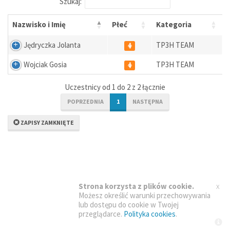
Szukaj:
Nazwisko i Imię
Płeć
Kategoria
Jędryczka Jolanta
TP3H TEAM
Wojciak Gosia
TP3H TEAM
Uczestnicy od 1 do 2 z 2 łącznie
POPRZEDNIA
1
NASTĘPNA
ZAPISY ZAMKNIĘTE
x
Strona korzysta z plików cookie.
Możesz określić warunki przechowywania
lub dostępu do cookie w Twojej
przeglądarce.
Polityka cookies
.