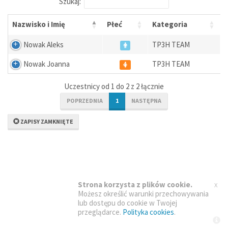
Szukaj:
Nazwisko i Imię
Płeć
Kategoria
Nowak Aleks
TP3H TEAM
Nowak Joanna
TP3H TEAM
Uczestnicy od 1 do 2 z 2 łącznie
POPRZEDNIA
1
NASTĘPNA
ZAPISY ZAMKNIĘTE
x
Strona korzysta z plików cookie.
Możesz określić warunki przechowywania
lub dostępu do cookie w Twojej
przeglądarce.
Polityka cookies
.