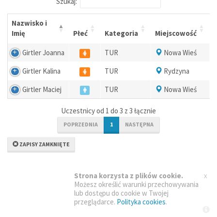
Szukaj:
Nazwisko i
Imię
Płeć
Kategoria
Miejscowość
Girtler Joanna
TUR
Nowa Wieś
Girtler Kalina
TUR
Rydzyna
Girtler Maciej
TUR
Nowa Wieś
Uczestnicy od 1 do 3 z 3 łącznie
POPRZEDNIA
1
NASTĘPNA
ZAPISY ZAMKNIĘTE
x
Strona korzysta z plików cookie.
Możesz określić warunki przechowywania
lub dostępu do cookie w Twojej
przeglądarce.
Polityka cookies
.