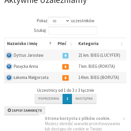
Pokaż
uczestników
Szukaj:
Nazwisko i Imię
Płeć
Kategoria
Dyttus Jarosław
21 km. BIEG (LUCYFER)
Pasęcka Anna
7 km. BIEG (ROKITA)
Łakoma Małgorzata
14 km. BIEG (BORUTA)
Uczestnicy od 1 do 3 z 3 łącznie
POPRZEDNIA
1
NASTĘPNA
ZAPISY ZAMKNIĘTE
x
Strona korzysta z plików cookie.
Możesz określić warunki przechowywania
lub dostępu do cookie w Twojej