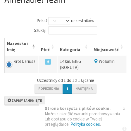
Pokaż
uczestników
Szukaj:
Nazwisko i
Imię
Płeć
Kategoria
Miejscowość
Król Dariusz
14 km. BIEG
Wołomin
(BORUTA)
Uczestnicy od 1 do 1 z 1 łącznie
POPRZEDNIA
1
NASTĘPNA
ZAPISY ZAMKNIĘTE
x
Strona korzysta z plików cookie.
Możesz określić warunki przechowywania
lub dostępu do cookie w Twojej
przeglądarce.
Polityka cookies
.