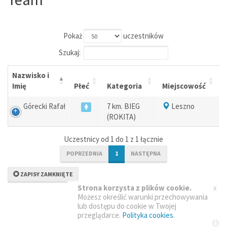
Pokaż
uczestników
Szukaj:
Nazwisko i
Imię
Płeć
Kategoria
Miejscowość
Górecki Rafał
7 km. BIEG
Leszno
(ROKITA)
Uczestnicy od 1 do 1 z 1 łącznie
POPRZEDNIA
1
NASTĘPNA
ZAPISY ZAMKNIĘTE
x
Strona korzysta z plików cookie.
Możesz określić warunki przechowywania
lub dostępu do cookie w Twojej
przeglądarce.
Polityka cookies
.