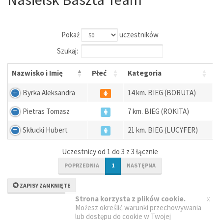
Pokaż
uczestników
Szukaj:
Nazwisko i Imię
Płeć
Kategoria
Byrka Aleksandra
14 km. BIEG (BORUTA)
Pietras Tomasz
7 km. BIEG (ROKITA)
Skłucki Hubert
21 km. BIEG (LUCYFER)
Uczestnicy od 1 do 3 z 3 łącznie
POPRZEDNIA
1
NASTĘPNA
ZAPISY ZAMKNIĘTE
x
Strona korzysta z plików cookie.
Możesz określić warunki przechowywania
lub dostępu do cookie w Twojej