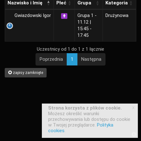
Nazwisko i Imię
Płeć
Grupa
Kategoria
Gwiazdowski Igor
Grupa 1 -
Drużynowa
11.12 |
15:45 -
17:45
Uczestnicy od 1 do 1 z 1 łącznie
Poprzednia
1
Następna
zapisy zamknięte
x
Strona korzysta z plików cookie.
Możesz określić warunki
przechowywania lub dostępu do cookie
w Twojej przeglądarce.
Polityka
cookies
.