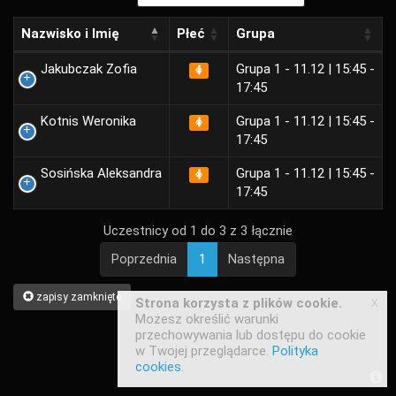
Nazwisko i Imię
Płeć
Grupa
Jakubczak Zofia
Grupa 1 - 11.12 | 15:45 -
17:45
Kotnis Weronika
Grupa 1 - 11.12 | 15:45 -
17:45
Sosińska Aleksandra
Grupa 1 - 11.12 | 15:45 -
17:45
Uczestnicy od 1 do 3 z 3 łącznie
Poprzednia
1
Następna
zapisy zamknięte
x
Strona korzysta z plików cookie.
Możesz określić warunki
przechowywania lub dostępu do cookie
w Twojej przeglądarce.
Polityka
cookies
.