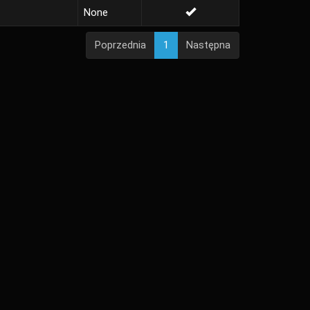
None
Poprzednia
1
Następna