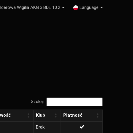
lderowa Wigilia AKG x BDŁ 10.2
Language
Szukaj:
owość
Klub
Płatność
Brak