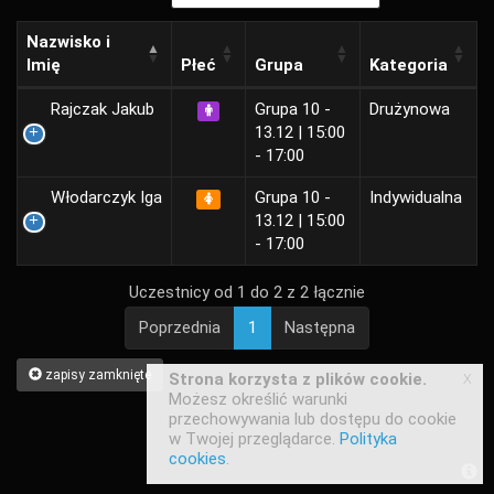
Nazwisko i
Imię
Płeć
Grupa
Kategoria
Rajczak Jakub
Grupa 10 -
Drużynowa
13.12 | 15:00
- 17:00
Włodarczyk Iga
Grupa 10 -
Indywidualna
13.12 | 15:00
- 17:00
Uczestnicy od 1 do 2 z 2 łącznie
Poprzednia
1
Następna
zapisy zamknięte
x
Strona korzysta z plików cookie.
Możesz określić warunki
przechowywania lub dostępu do cookie
w Twojej przeglądarce.
Polityka
cookies
.