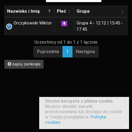
Nazwisko i Imię
Płeć
Grupa
Orczykowski Wiktor
Grupa 4 - 12.12 | 15:45 -
17:45
Uczestnicy od 1 do 1 z 1 łącznie
Poprzednia
1
Następna
zapisy zamknięte
x
Strona korzysta z plików cookie.
Możesz określić warunki
przechowywania lub dostępu do cookie
w Twojej przeglądarce.
Polityka
cookies
.