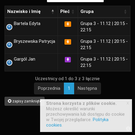
Nazwisko i Imię
Płeć
Grupa
Bartela Edyta
Grupa 3 - 11.12 | 20:15 -
22:15
Bryszewska Patrycja
Grupa 3 - 11.12 | 20:15 -
22:15
Gargól Jan
Grupa 3 - 11.12 | 20:15 -
22:15
Uczestnicy od 1 do 3 z 3 łącznie
Poprzednia
1
Następna
zapisy zamknięte
x
Strona korzysta z plików cookie.
Możesz określić warunki
przechowywania lub dostępu do cookie
w Twojej przeglądarce.
Polityka
cookies
.