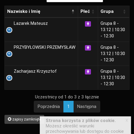
Nazwisko i Imię
Płeć
Grupa
Lazarek Mateusz
Grupa 8 -
13.12 | 10:30
- 12:30
PRZYBYŁOWSKI PRZEMYSŁAW
Grupa 8 -
13.12 | 10:30
- 12:30
Zacharjasz Krzysztof
Grupa 8 -
13.12 | 10:30
- 12:30
Uczestnicy od 1 do 3 z 3 łącznie
Poprzednia
1
Następna
zapisy zamknięte
x
Strona korzysta z plików cookie.
Możesz określić warunki
przechowywania lub dostępu do cookie