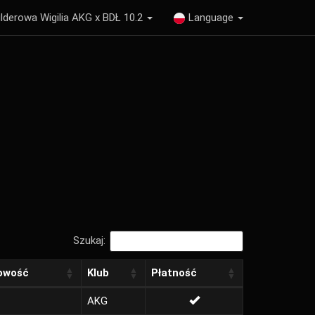
lderowa Wigilia AKG x BDŁ 10.2
Language
Szukaj:
owość
Klub
Płatność
AKG