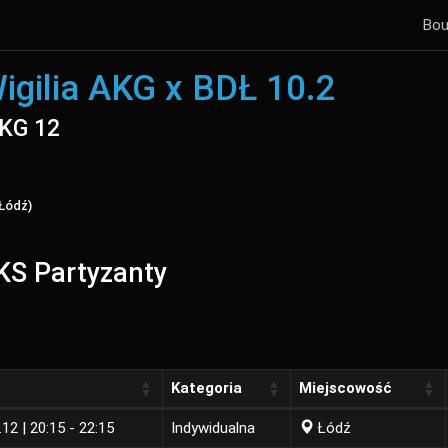
Bou
igilia AKG x BDŁ 10.2
AKG 12
 Łódź)
 KS Partyzanty
Kategoria
Miejscowość
.12 | 20:15 - 22:15
Indywidualna
Łódź