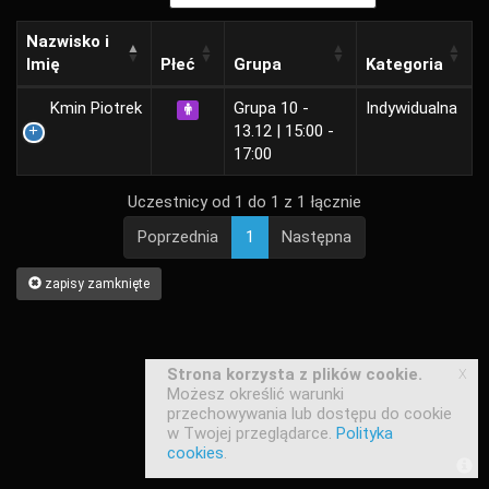
Nazwisko i
Imię
Płeć
Grupa
Kategoria
Kmin Piotrek
Grupa 10 -
Indywidualna
13.12 | 15:00 -
17:00
Uczestnicy od 1 do 1 z 1 łącznie
Poprzednia
1
Następna
zapisy zamknięte
x
Strona korzysta z plików cookie.
Możesz określić warunki
przechowywania lub dostępu do cookie
w Twojej przeglądarce.
Polityka
cookies
.