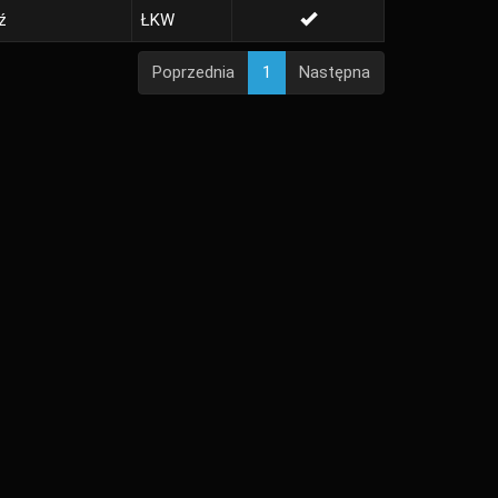
ź
ŁKW
Poprzednia
1
Następna