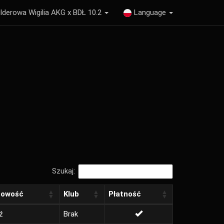
lderowa Wigilia AKG x BDŁ 10.2
Language
Szukaj:
cowość
Klub
Płatność
ź
Brak