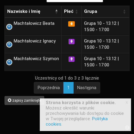
Nazwisko i Imię
Płeć
Grupa
Machtałowicz Beata
Grupa 10 - 13.12 |
15:00 - 17:00
Machtałowicz Ignacy
Grupa 10 - 13.12 |
15:00 - 17:00
Machtałowicz Szymon
Grupa 10 - 13.12 |
15:00 - 17:00
Uczestnicy od 1 do 3 z 3 łącznie
Poprzednia
1
Następna
zapisy zamknięte
x
Strona korzysta z plików cookie.
Możesz określić warunki
przechowywania lub dostępu do cookie
w Twojej przeglądarce.
Polityka
cookies
.