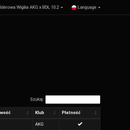
lderowa Wigilia AKG x BDŁ 10.2
Language
Szukaj:
owość
Klub
Płatność
AKG