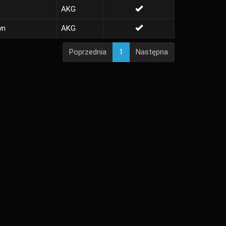
AKG
yn
AKG
Poprzednia
1
Następna