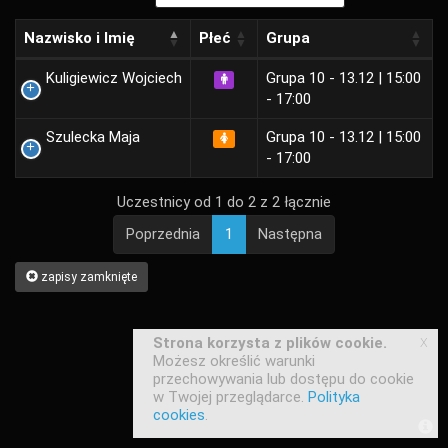
Nazwisko i Imię
Płeć
Grupa
Kuligiewicz Wojciech
Grupa 10 - 13.12 | 15:00
- 17:00
Szulecka Maja
Grupa 10 - 13.12 | 15:00
- 17:00
Uczestnicy od 1 do 2 z 2 łącznie
Poprzednia
1
Następna
zapisy zamknięte
x
Strona korzysta z plików cookie.
Możesz określić warunki
przechowywania lub dostępu do cookie
w Twojej przeglądarce.
Polityka
cookies
.