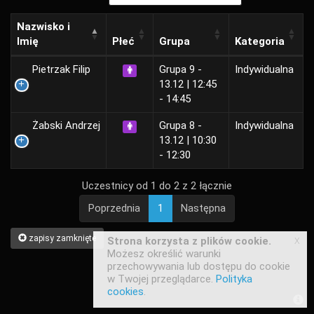
Nazwisko i
Imię
Płeć
Grupa
Kategoria
Pietrzak Filip
Grupa 9 -
Indywidualna
13.12 | 12:45
- 14:45
Żabski Andrzej
Grupa 8 -
Indywidualna
13.12 | 10:30
- 12:30
Uczestnicy od 1 do 2 z 2 łącznie
Poprzednia
1
Następna
zapisy zamknięte
x
Strona korzysta z plików cookie.
Możesz określić warunki
przechowywania lub dostępu do cookie
w Twojej przeglądarce.
Polityka
cookies
.