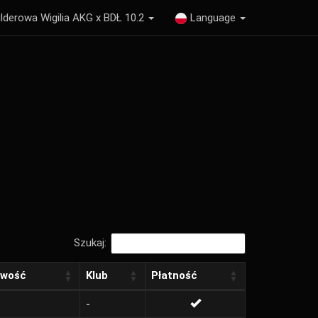
lderowa Wigilia AKG x BDŁ 10.2
Language
Szukaj:
owość
Klub
Płatność
-