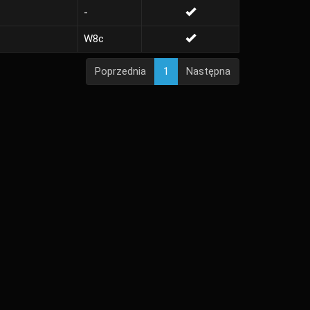
-
W8c
Poprzednia
1
Następna