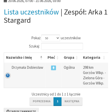
20.06.2026, 07:00 - 21.06.2026, 03:00
Lista uczestników
| Zespół: Arka 1
Stargard
Pokaż
uczestników
Szukaj:
Nazwisko i Imię
Płeć
Grupa
Kategoria
Drzymała Dobiesław
Ogólna
298 km
Gorzów Wlkp. -
Zielona Góra -
Gorzów Wlkp.
Uczestnicy od 1 do 1 z 1 łącznie
POPRZEDNIA
1
NASTĘPNA
ZAPISY ZAMKNIĘTE