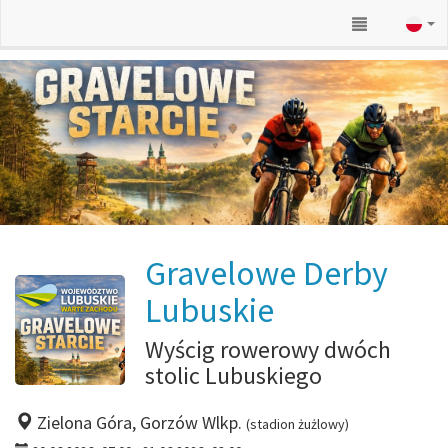
Gravelowe Derby
Lubuskie
Wyścig rowerowy dwóch
stolic Lubuskiego
Zielona Góra, Gorzów Wlkp.
(stadion żużlowy)