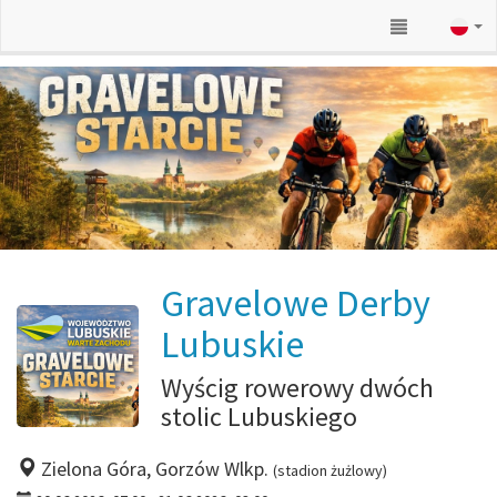
Gravelowe Derby
Lubuskie
Wyścig rowerowy dwóch
stolic Lubuskiego
Zielona Góra, Gorzów Wlkp.
(stadion żużlowy)