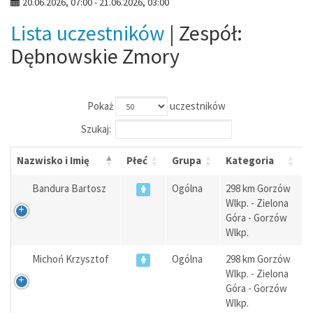
20.06.2026, 07:00 - 21.06.2026, 03:00
Lista uczestników
| Zespół:
Dębnowskie Zmory
Pokaż
uczestników
Szukaj:
Nazwisko i Imię
Płeć
Grupa
Kategoria
Bandura Bartosz
Ogólna
298 km Gorzów
Wlkp. - Zielona
Góra - Gorzów
Wlkp.
Michoń Krzysztof
Ogólna
298 km Gorzów
Wlkp. - Zielona
Góra - Gorzów
Wlkp.