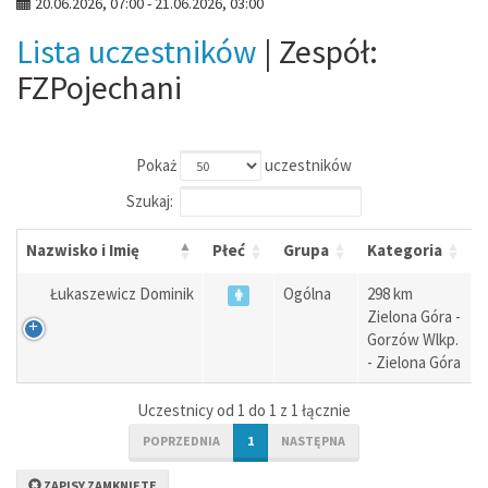
20.06.2026, 07:00 - 21.06.2026, 03:00
Lista uczestników
| Zespół:
FZPojechani
Pokaż
uczestników
Szukaj:
Nazwisko i Imię
Płeć
Grupa
Kategoria
Łukaszewicz Dominik
Ogólna
298 km
Zielona Góra -
Gorzów Wlkp.
- Zielona Góra
Uczestnicy od 1 do 1 z 1 łącznie
POPRZEDNIA
1
NASTĘPNA
ZAPISY ZAMKNIĘTE