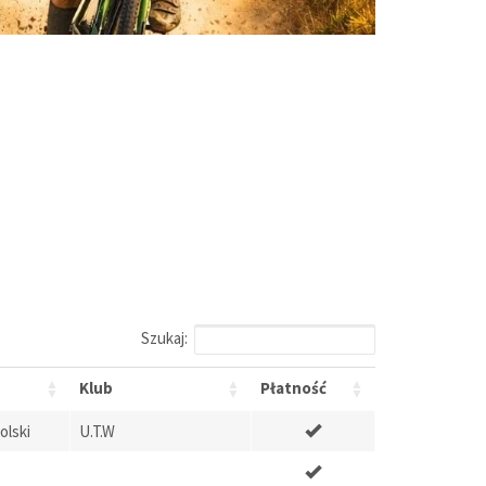
Szukaj:
Klub
Płatność
olski
U.T.W