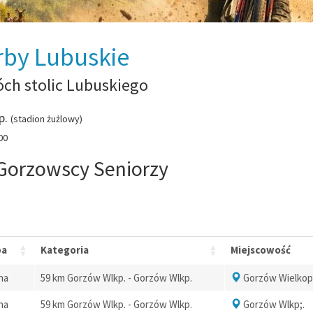
rby Lubuskie
ch stolic Lubuskiego
p.
(stadion żużlowy)
00
 Gorzowscy Seniorzy
pa
Kategoria
Miejscowość
na
59 km Gorzów Wlkp. - Gorzów Wlkp.
Gorzów Wielkop
na
59 km Gorzów Wlkp. - Gorzów Wlkp.
Gorzów Wlkp;.