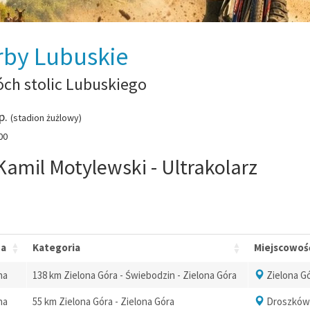
rby Lubuskie
ch stolic Lubuskiego
p.
(stadion żużlowy)
00
Kamil Motylewski - Ultrakolarz
pa
Kategoria
Miejscowoś
na
138 km Zielona Góra - Świebodzin - Zielona Góra
Zielona G
na
55 km Zielona Góra - Zielona Góra
Droszków