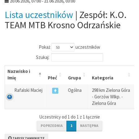
20.06.2026, 07:00 - 21.06.2026, 03:00
Lista uczestników
| Zespół: K.O.
TEAM MTB Krosno Odrzańskie
Pokaż
uczestników
Szukaj:
Nazwisko i
Imię
Płeć
Grupa
Kategoria
Rafalski Maciej
Ogólna
298 km Zielona Góra
- Gorzów Wlkp. -
Zielona Góra
Uczestnicy od 1 do 1 z 1 łącznie
POPRZEDNIA
1
NASTĘPNA
ZAPISY ZAMKNIĘTE