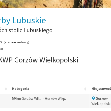
rby Lubuskie
ch stolic Lubuskiego
p.
(stadion żużlowy)
00
 KWP Gorzów Wielkopolski
Kategoria
Miejscowoś
59 km Gorzów Wlkp. - Gorzów Wlkp.
Gorzów
Wielkopolski