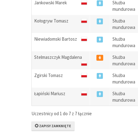
Jankowski Marek
Służba
mundurowa
Kołogryw Tomasz
Służba
mundurowa
Niewiadomski Bartosz
Służba
mundurowa
Stelmaszczyk Magdalena
Służba
mundurowa
Zgirski Tomasz
Służba
mundurowa
Łapiński Mariusz
Służba
mundurowa
Uczestnicy od 1 do 7 z 7 łącznie
ZAPISY ZAMKNIĘTE