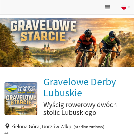
Gravelowe Derby
Lubuskie
Wyścig rowerowy dwóch
stolic Lubuskiego
Zielona Góra, Gorzów Wlkp.
(stadion żużlowy)