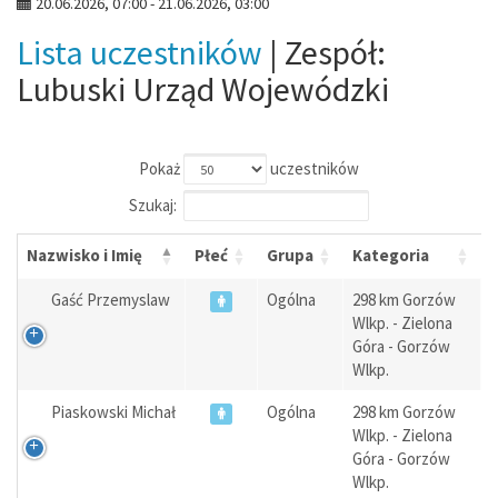
20.06.2026, 07:00 - 21.06.2026, 03:00
Lista uczestników
| Zespół:
Lubuski Urząd Wojewódzki
Pokaż
uczestników
Szukaj:
Nazwisko i Imię
Płeć
Grupa
Kategoria
Gaść Przemyslaw
Ogólna
298 km Gorzów
Wlkp. - Zielona
Góra - Gorzów
Wlkp.
Piaskowski Michał
Ogólna
298 km Gorzów
Wlkp. - Zielona
Góra - Gorzów
Wlkp.