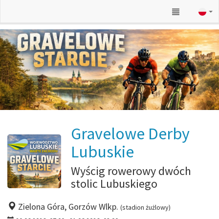
Gravelowe Derby
Lubuskie
Wyścig rowerowy dwóch
stolic Lubuskiego
Zielona Góra, Gorzów Wlkp.
(stadion żużlowy)