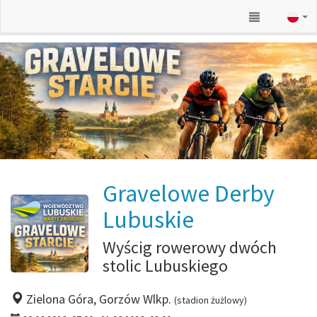
Gravelowe Derby
Lubuskie
Wyścig rowerowy dwóch
stolic Lubuskiego
Zielona Góra, Gorzów Wlkp.
(stadion żużlowy)