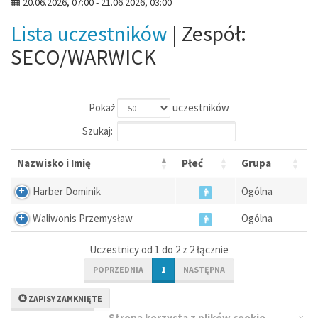
20.06.2026, 07:00 - 21.06.2026, 03:00
Lista uczestników
| Zespół:
SECO/WARWICK
Pokaż
uczestników
Szukaj:
Nazwisko i Imię
Płeć
Grupa
Harber Dominik
Ogólna
Waliwonis Przemysław
Ogólna
Uczestnicy od 1 do 2 z 2 łącznie
POPRZEDNIA
1
NASTĘPNA
ZAPISY ZAMKNIĘTE
x
Strona korzysta z plików cookie.