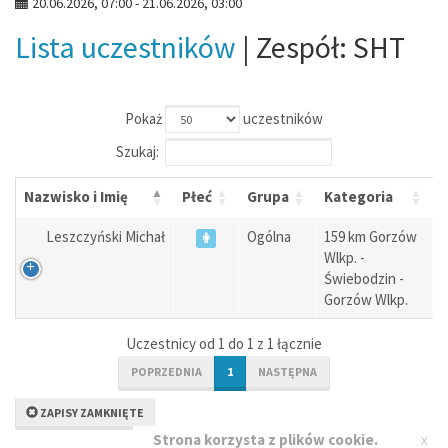
20.06.2026, 07:00 - 21.06.2026, 03:00
Lista uczestników
| Zespół: SHT
Pokaż
uczestników
Szukaj:
Nazwisko i Imię
Płeć
Grupa
Kategoria
Leszczyński Michał
Ogólna
159 km Gorzów
Wlkp. -
Świebodzin -
Gorzów Wlkp.
Uczestnicy od 1 do 1 z 1 łącznie
POPRZEDNIA
1
NASTĘPNA
ZAPISY ZAMKNIĘTE
x
Strona korzysta z plików cookie.