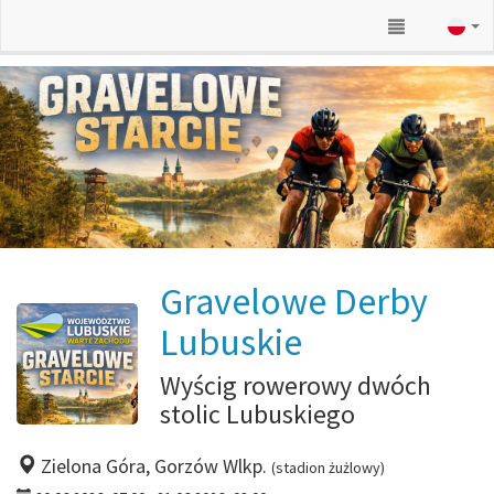
Gravelowe Derby
Lubuskie
Wyścig rowerowy dwóch
stolic Lubuskiego
Zielona Góra, Gorzów Wlkp.
(stadion żużlowy)