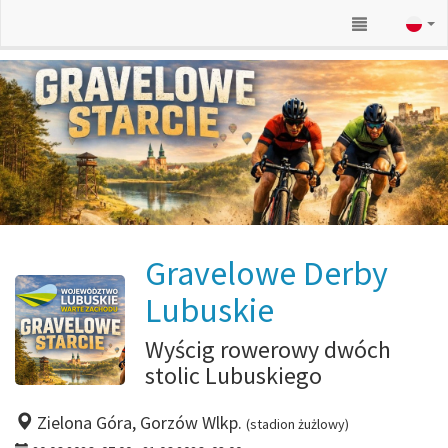
Gravelowe Derby
Lubuskie
Wyścig rowerowy dwóch
stolic Lubuskiego
Zielona Góra, Gorzów Wlkp.
(stadion żużlowy)