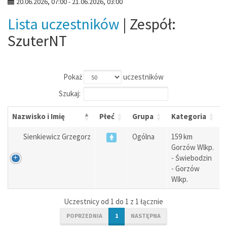
20.06.2026, 07:00 - 21.06.2026, 03:00
Lista uczestników
| Zespół:
SzuterNT
Pokaż
uczestników
Szukaj:
Nazwisko i Imię
Płeć
Grupa
Kategoria
Sienkiewicz Grzegorz
Ogólna
159 km
Gorzów Wlkp.
- Świebodzin
- Gorzów
Wlkp.
Uczestnicy od 1 do 1 z 1 łącznie
POPRZEDNIA
1
NASTĘPNA