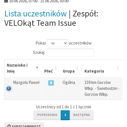
20.06.2026, 07:00 - 21.06.2026, 03:00
Lista uczestników
| Zespół:
VELOkąt Team Issue
Pokaż
uczestników
Szukaj:
Nazwisko i
Imię
Płeć
Grupa
Kategoria
Mazgoła Paweł
Ogólna
159 km Gorzów
Wlkp. - Świebodzin -
Gorzów Wlkp.
Uczestnicy od 1 do 1 z 1 łącznie
POPRZEDNIA
1
NASTĘPNA
ZAPISY ZAMKNIĘTE