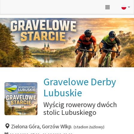
Gravelowe Derby
Lubuskie
Wyścig rowerowy dwóch
stolic Lubuskiego
Zielona Góra, Gorzów Wlkp.
(stadion żużlowy)