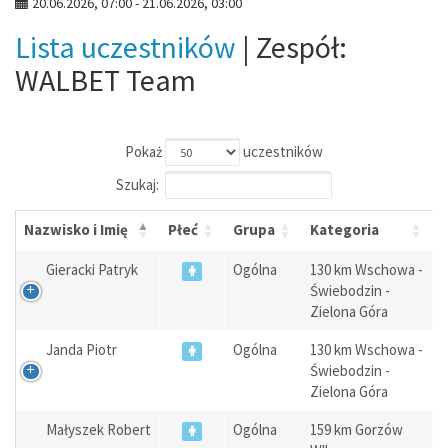
20.06.2026, 07:00 - 21.06.2026, 03:00
Lista uczestników
| Zespół:
WALBET Team
Pokaż
uczestników
Szukaj:
Nazwisko i Imię
Płeć
Grupa
Kategoria
Gieracki Patryk
Ogólna
130 km Wschowa -
Świebodzin -
Zielona Góra
Janda Piotr
Ogólna
130 km Wschowa -
Świebodzin -
Zielona Góra
Małyszek Robert
Ogólna
159 km Gorzów