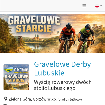
Gravelowe Derby
Lubuskie
Wyścig rowerowy dwóch
stolic Lubuskiego
Zielona Góra, Gorzów Wlkp.
(stadion żużlowy)