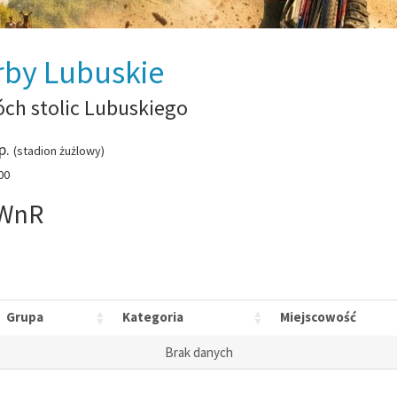
rby Lubuskie
ch stolic Lubuskiego
p.
(stadion żużlowy)
00
 WnR
Grupa
Kategoria
Miejscowość
Brak danych