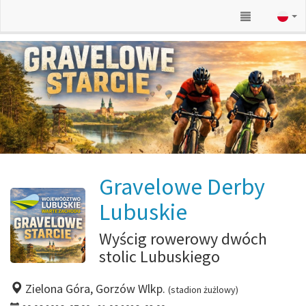
Gravelowe Derby
Lubuskie
Wyścig rowerowy dwóch
stolic Lubuskiego
Zielona Góra, Gorzów Wlkp.
(stadion żużlowy)