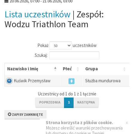
20.06.2026, 07:00 - 21.06.2026, 03:00
Lista uczestników
| Zespół:
Wodzu Triathlon Team
Pokaż
uczestników
Szukaj:
Nazwisko i Imię
Płeć
Grupa
Kuświk Przemysław
Służba mundurowa
Uczestnicy od 1 do 1 z 1 łącznie
POPRZEDNIA
1
NASTĘPNA
ZAPISY ZAMKNIĘTE
x
Strona korzysta z plików cookie.
Możesz określić warunki przechowywania
lub dostępu do cookie w Twojej