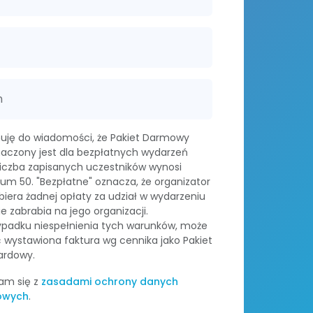
n
uję do wiadomości, że Pakiet Darmowy
aczony jest dla bezpłatnych wydarzeń
liczba zapisanych uczestników wynosi
m 50. "Bezpłatne" oznacza, że organizator
biera żadnej opłaty za udział w wydarzeniu
ie zabrabia na jego organizacji.
ypadku niespełnienia tych warunków, może
 wystawiona faktura wg cennika jako Pakiet
ardowy.
am się z
zasadami ochrony danych
owych
.