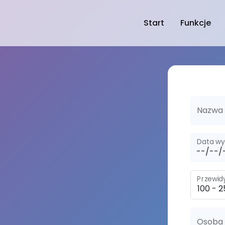
Start
Funkcje
Nazwa 
Data wy
Przewid
Osoba