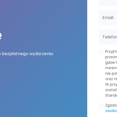
Email
e
Telefo
Przyjm
 bezpłatnego wydarzenia.
przezn
gdzie 
minimu
nie po
oraz n
W prz
zostać
Stand
Zgadz
osob