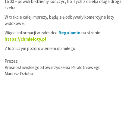
16:00 – powoli będziemy kończyć, bo Tych z daleka długa droga
czeka.
W trakcie całej imprezy, będą się odbywały komercyjne loty
widokowe.
Więcej informacji w zakładce
Regulamin
na stronie:
https://chmieloty.pl
Z lotniczym pozdrowieniem do miłego
Prezes
Krasnostawskiego Stowarzyszenia Paralotniowego
Mariusz Dziuba