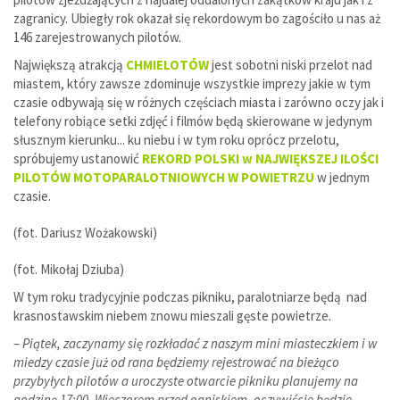
zagranicy. Ubiegły rok okazał się rekordowym bo zagościło u nas aż
146 zarejestrowanych pilotów.
Największą atrakcją
CHMIELOTÓW
jest sobotni niski przelot nad
miastem, który zawsze zdominuje wszystkie imprezy jakie w tym
czasie odbywają się w różnych częściach miasta i zarówno oczy jak i
telefony robiące setki zdjęć i filmów będą skierowane w jedynym
słusznym kierunku... ku niebu i w tym roku oprócz przelotu,
spróbujemy ustanowić
REKORD POLSKI w NAJWIĘKSZEJ ILOŚCI
PILOTÓW MOTOPARALOTNIOWYCH W POWIETRZU
w jednym
czasie.
(fot. Dariusz Wożakowski)
(fot. Mikołaj Dziuba)
W tym roku tradycyjnie podczas pikniku, paralotniarze będą nad
krasnostawskim niebem znowu mieszali gęste powietrze.
–
Piątek, zaczynamy się rozkładać z naszym mini miasteczkiem i w
miedzy czasie już od rana będziemy rejestrować na bieżąco
przybyłych pilotów a uroczyste otwarcie pikniku planujemy na
godzinę 17:00. Wieczorem przed ogniskiem, oczywiście będzie