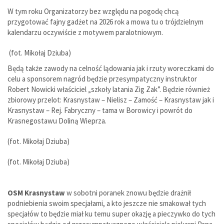
W tym roku Organizatorzy bez względu na pogodę chcą
przygotować fajny gadżet na 2026 rok a mowa tu o trójdzielnym
kalendarzu oczywiście z motywem paralotniowym.
(fot. Mikołaj Dziuba)
Będą także zawody na celność lądowania jak i rzuty woreczkami do
celu a sponsorem nagród będzie przesympatyczny instruktor
Robert Nowicki właściciel „szkoły latania Zig Zak”. Będzie również
zbiorowy przelot: Krasnystaw – Nielisz – Zamość – Krasnystaw jak i
Krasnystaw – Rej. Fabryczny – tama w Borowicy i powrót do
Krasnegostawu Doliną Wieprza.
(fot. Mikołaj Dziuba)
(fot. Mikołaj Dziuba)
OSM Krasnystaw
w sobotni poranek znowu będzie drażnił
podniebienia swoim specjałami, a kto jeszcze nie smakował tych
specjałów to będzie miał ku temu super okazję a pieczywko do tych