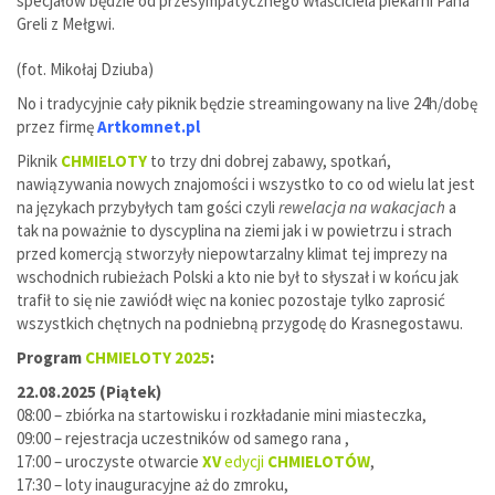
specjałów będzie od przesympatycznego właściciela piekarni Pana
Greli z Mełgwi.
(fot. Mikołaj Dziuba)
No i tradycyjnie cały piknik będzie streamingowany na live 24h/dobę
przez firmę
Artkomnet.pl
Piknik
CHMIELOTY
to trzy dni dobrej zabawy, spotkań,
nawiązywania nowych znajomości i wszystko to co od wielu lat jest
na językach przybyłych tam gości czyli
rewelacja na wakacjach
a
tak na poważnie to dyscyplina na ziemi jak i w powietrzu i strach
przed komercją stworzyły niepowtarzalny klimat tej imprezy na
wschodnich rubieżach Polski a kto nie był to słyszał i w końcu jak
trafił to się nie zawiódł więc na koniec pozostaje tylko zaprosić
wszystkich chętnych na podniebną przygodę do Krasnegostawu.
Program
CHMIELOTY 2025
:
22.08.2025 (Piątek)
08:00 – zbiórka na startowisku i rozkładanie mini miasteczka,
09:00 – rejestracja uczestników od samego rana ,
17:00 – uroczyste otwarcie
XV
edycji
CHMIELOTÓW
,
17:30 – loty inauguracyjne aż do zmroku,