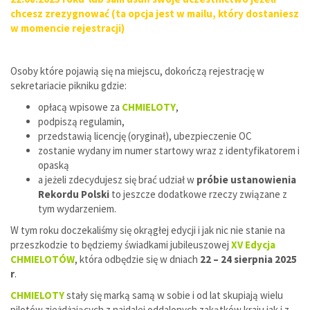
chcesz zrezygnować (ta opcja jest w mailu, który dostaniesz
w momencie rejestracji)
Osoby które pojawią się na miejscu, dokończą rejestrację w
sekretariacie pikniku gdzie:
opłacą wpisowe za
CHMIELOTY
,
podpiszą regulamin,
przedstawią licencję (oryginał), ubezpieczenie OC
zostanie wydany im numer startowy wraz z identyfikatorem i
opaską
a jeżeli zdecydujesz się brać udział w
próbie ustanowienia
Rekordu Polski
to jeszcze dodatkowe rzeczy związane z
tym wydarzeniem.
W tym roku doczekaliśmy się okrągłej edycji i jak nic nie stanie na
przeszkodzie to będziemy świadkami jubileuszowej
XV Edycja
CHMIELOTÓW
, która odbędzie się w dniach
22 – 24 sierpnia 2025
r
.
CHMIELOTY
stały się marką samą w sobie i od lat skupiają wielu
pilotów zjeżdżających z najdalej oddalonych zakątków kraju jak i z