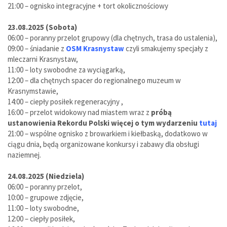
21:00 – ognisko integracyjne + tort okolicznościowy
23.08.2025 (Sobota)
06:00 – poranny przelot grupowy (dla chętnych, trasa do ustalenia),
09:00 – śniadanie z
OSM Krasnystaw
czyli smakujemy specjały z
mleczarni Krasnystaw,
11:00 – loty swobodne za wyciągarką,
12:00 – dla chętnych spacer do regionalnego muzeum w
Krasnymstawie,
14:00 – ciepły posiłek regeneracyjny ,
16:00 – przelot widokowy nad miastem wraz z
próbą
ustanowienia Rekordu Polski więcej o tym wydarzeniu
tutaj
21:00 – wspólne ognisko z browarkiem i kiełbaską, dodatkowo w
ciągu dnia, będą organizowane konkursy i zabawy dla obsługi
naziemnej.
24.08.2025 (Niedziela)
06:00 – poranny przelot,
10:00 – grupowe zdjęcie,
11:00 – loty swobodne,
12:00 – ciepły posiłek,