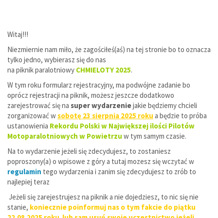
Witaj!!!
Niezmiernie nam miło, że zagościłeś(aś) na tej stronie bo to oznacza
tylko jedno, wybierasz się do nas
na piknik paralotniowy
CHMIELOTY 2025
.
W tym roku formularz rejestracyjny, ma podwójne zadanie bo
oprócz rejestracji na piknik, możesz jeszcze dodatkowo
zarejestrować się na
super wydarzenie
jakie będziemy chcieli
zorganizować w
sobotę 23 sierpnia 2025 roku
a będzie to próba
ustanowienia
Rekordu Polski
w Największej ilości Pilotów
Motoparalotniowych w Powietrzu
w tym samym czasie.
Na to wydarzenie jeżeli się zdecydujesz, to zostaniesz
poproszony(a) o wpisowe z góry a tutaj mozesz się wczytać w
regulamin
tego wydarzenia i zanim się zdecydujesz to zrób to
najlepiej teraz
Jeżeli się zarejestrujesz na piknik a nie dojedziesz, to nic się nie
stanie,
koniecznie poinformuj nas o tym fakcie do piątku
22.08.2025 roku lub sam usuń swoje uczestnictwo jeżeli