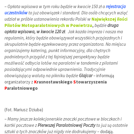
–
Opłata wpisowa w tym roku będzie w kwocie 150 zł a
rejestracja
uczestników
to już obowiązek i standard. Dla osób chcących wziąć
udział w próbie ustanowienia rekordu Polski w
Największej ilości
Pilotów Motoparalotniowych w Powietrzu
,
będzie
druga
opłata wpisowa, w kwocie 120 zł
. Jak każda impreza i nasza ma
regulamin, który będzie obowiązywał wszystkich przyjezdnych i
skrupulatnie będzie egzekwowany przez organizatora. Na miejscu
organizujemy katering, punkt informacyjny, dla chętnych
podniebnych przygód z tej fajniejszej perspektywy będzie
możliwość odbycia lotów na paralotni w tandemie z pilotami
posiadającymi odpowiednie uprawnienia. Tradycyjnie
obowiązującą walutą na pikniku będzie
Glajcar
– informują
organizatorzy z
K
rasnostawskiego
S
towarzyszenia
P
aralotniowego
(fot. Mariusz Dziuba)
–
Mamy jeszcze kolekcjonerskie znaczki pocztowe w bloczkach i
kartki pocztowe z
Pierwszej Paralotniowej Poczty
to już są ostatnie
sztuki a tych znaczków już nigdy nie dodrukujemy
– dodają.