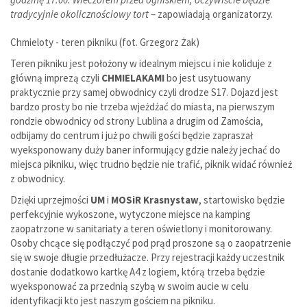
tradycyjnie okolicznościowy tort
– zapowiadają organizatorzy.
Chmieloty - teren pikniku (fot. Grzegorz Żak)
Teren pikniku jest położony w idealnym miejscu i nie koliduje z
główną imprezą czyli
CHMIELAKAMI
bo jest usytuowany
praktycznie przy samej obwodnicy czyli drodze S17. Dojazd jest
bardzo prosty bo nie trzeba wjeżdżać do miasta, na pierwszym
rondzie obwodnicy od strony Lublina a drugim od Zamościa,
odbijamy do centrum i już po chwili gości będzie zapraszał
wyeksponowany duży baner informujący gdzie należy jechać do
miejsca pikniku, więc trudno będzie nie trafić, piknik widać również
z obwodnicy.
Dzięki uprzejmości
UM
i
MOSiR
Krasnystaw
, startowisko będzie
perfekcyjnie wykoszone, wytyczone miejsce na kamping
zaopatrzone w sanitariaty a teren oświetlony i monitorowany.
Osoby chcące się podłączyć pod prąd proszone są o zaopatrzenie
się w swoje długie przedłużacze. Przy rejestracji każdy uczestnik
dostanie dodatkowo kartkę A4 z logiem, którą trzeba będzie
wyeksponować za przednią szybą w swoim aucie w celu
identyfikacji kto jest naszym gościem na pikniku.