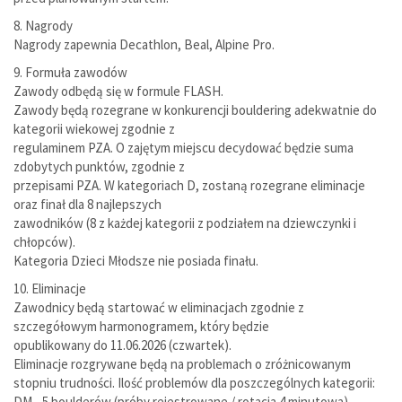
8. Nagrody
Nagrody zapewnia Decathlon, Beal, Alpine Pro.
9. Formuła zawodów
Zawody odbędą się w formule FLASH.
Zawody będą rozegrane w konkurencji bouldering adekwatnie do
kategorii wiekowej zgodnie z
regulaminem PZA. O zajętym miejscu decydować będzie suma
zdobytych punktów, zgodnie z
przepisami PZA. W kategoriach D, zostaną rozegrane eliminacje
oraz finał dla 8 najlepszych
zawodników (8 z każdej kategorii z podziałem na dziewczynki i
chłopców).
Kategoria Dzieci Młodsze nie posiada finału.
10. Eliminacje
Zawodnicy będą startować w eliminacjach zgodnie z
szczegółowym harmonogramem, który będzie
opublikowany do 11.06.2026 (czwartek).
Eliminacje rozgrywane będą na problemach o zróżnicowanym
stopniu trudności. Ilość problemów dla poszczególnych kategorii:
DM - 5 boulderów (próby rejestrowane / rotacja 4 minutowa)