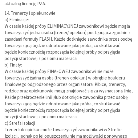
aktualną licencję PZA.
14. Trenerzy i opiekunowie
a) Eliminacje:
W czasie każdej próby ELIMINACYJNEJ zawodnikowi będzie mogła
towarzyszyć jedna osoba (trener/ opiekun) postępująca zgodnie z
zasadami formuły FLASH. Każde dotknięcie zawodnika przez osobę
towarzyszącą będzie odnotowane jako próba, co skutkować
będzie koniecznością rozpoczęcia kolejnej próby od przyjęcia
pozycji startowej z poziomu materaca.
b) Finały:
W czasie każdej próby FINAŁOWEJ zawodnikowi nie może
towarzyszyć żadna osoba (trener/ opiekun) w obrębie boulderu
finałowego odgrodzonego przez organizatora. Kibice, trenerzy,
rodzice oraz opiekunowie mogą znajdować się za wyznaczoną linią,
Każde przekroczenie linii i/lub dotknięcie zawodnika przez osobę
towarzyszącą będzie odnotowane jako próba, co skutkować
będzie koniecznością rozpoczęcia kolejnej próby od przyjęcia
pozycji startowej z poziomu materaca
c) Strefa izolacji
Trener lub opiekun może towarzyszyć zawodnikowi w Strefie
Izolacji, jednak po jej opuszczeniu nie ma możliwości ponownego