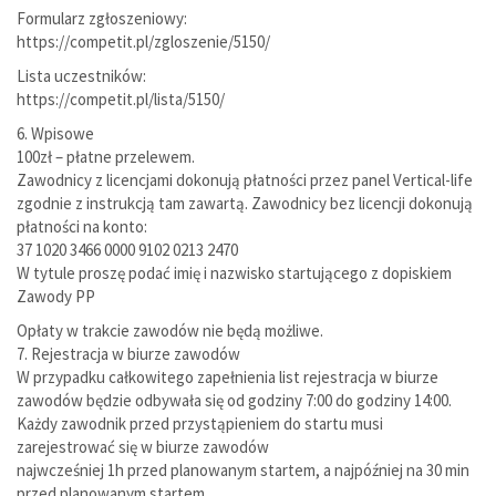
Formularz zgłoszeniowy:
https://competit.pl/zgloszenie/5150/
Lista uczestników:
https://competit.pl/lista/5150/
6. Wpisowe
100zł – płatne przelewem.
Zawodnicy z licencjami dokonują płatności przez panel Vertical-life
zgodnie z instrukcją tam zawartą. Zawodnicy bez licencji dokonują
płatności na konto:
37 1020 3466 0000 9102 0213 2470
W tytule proszę podać imię i nazwisko startującego z dopiskiem
Zawody PP
Opłaty w trakcie zawodów nie będą możliwe.
7. Rejestracja w biurze zawodów
W przypadku całkowitego zapełnienia list rejestracja w biurze
zawodów będzie odbywała się od godziny 7:00 do godziny 14:00.
Każdy zawodnik przed przystąpieniem do startu musi
zarejestrować się w biurze zawodów
najwcześniej 1h przed planowanym startem, a najpóźniej na 30 min
przed planowanym startem.