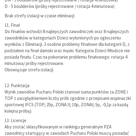
D - 5 boulderów (próby rejestrowane / rotacja 4 minutowa)
Brak strefy izolacji w czasie eliminacji
11. Finał
Do finałów wchodzi 8 najlepszych zawodniczek oraz 8 najlepszych
zawodników w kategoriach Dzieci wyłonionych po ogłoszeniu
wyników z Eliminacji. 3 osobne problemy finałowe dla kategorii D, z
podziałem na finał damski oraz męski. Kategoria Dzieci Młodsze nie
posiada finału. Czas na pokonanie problemu finałowego: rotacja 4
minutowa/ próby rejestrowane.
Obowiązuje strefa izolacji.
12. Punktacja
Wynik zawodów Pucharu Polski stanowi suma punktów za ZONE i
TOP z uwzględnieniem liczby prób zgodnie z przepisami wspinaczki
sportowej IFCS (TOP; 25p, ZONA II; 10p, ZONAI; 5p, -0,1p za każdą
kolejna próbę).
13. Licencje
Aby zostać sklasyfikowanym w rankingu generalnym PZA
zawodnicy startujący w zawodach Pucharu Polski muszą posiadać