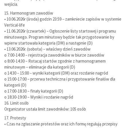
wejścia.
15. Harmonogram zawodów
• 10.06.2026r (środa) godzin 23:59 – zamkniecie zapisów w systemie
Vertical-life
• 11.06.2026r (czwartek) – Ogłoszenie listy startowej i programu
minutowego. Program minutowy będzie tak przygotowanie by
wpierw startowała kategoria (DM) a następnie (D)
• 13.06.2026r. (sobota) – właściwy dzień zawodów
o 7:00-14:00 – rejestracja zawodników w biurze zawodów
o 8:00-14:30 – Rotacaj startów zgodnie z harmonogramem
minutowym – eliminacje dla kategorii (D)
o 14:30 – 15:00 – wyniki kategorii (DM) oraz rozdanie nagród
o 15:00-17:00 – przerwa techniczna i przygotowanie finałów dla
kategorii (D)
o 17:00-18:30 – finały kategorii (D)
o 18:30-19:00 – Wyniki i rozdanie nagród
16. Limit osób
Organizator ustala limit zawodników: 105 osób
17. Protesty
• Czas na zgłaszanie protestów oraz ich formę regulują przepisy