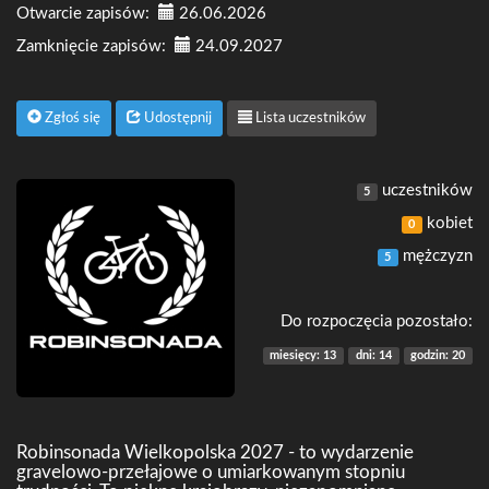
Otwarcie zapisów:
26.06.2026
Zamknięcie zapisów:
24.09.2027
Zgłoś się
Udostępnij
Lista uczestników
uczestników
5
kobiet
0
mężczyzn
5
Do rozpoczęcia pozostało:
miesięcy:
13
dni:
14
godzin:
20
Robinsonada Wielkopolska 2027 - to wydarzenie
gravelowo-przełajowe o umiarkowanym stopniu