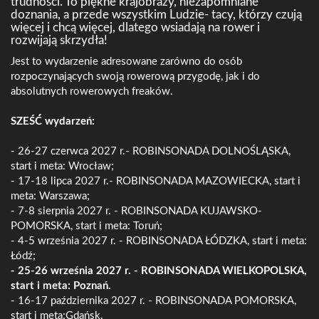
trudności. To piękne krajobrazy, niezapomniane
doznania, a przede wszystkim Ludzie- tacy, którzy czują
więcej i chcą więcej, dlatego wsiadają na rower i
rozwijają skrzydła!
Jest to wydarzenie adresowane zarówno do osób
rozpoczynających swoją rowerową przygodę, jak i do
absolutnych rowerowych freaków.
SZEŚĆ wydarzeń:
- 26-27 czerwca 2027 r.- ROBINSONADA DOLNOŚLĄSKA,
start i meta: Wrocław;
-
17-18 lipca 2027 r.- ROBINSONADA MAZOWIECKA, start i
meta: Warszawa;
- 7-8 sierpnia 2027 r. - ROBINSONADA KUJAWSKO-
POMORSKA, start i meta: Toruń;
- 4-5 września 2027 r. - ROBINSONADA ŁÓDZKA, start i meta:
Łódź;
- 25-26 września 2027 r. - ROBINSONADA WIELKOPOLSKA,
start i meta: Poznań.
-
16-17 października 2027 r. - ROBINSONADA POMORSKA,
start i meta:
Gdańsk
.