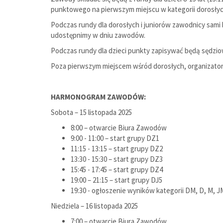
punktowego na pierwszym miejscu w kategorii dorosłyc
Podczas rundy dla dorosłych i juniorów zawodnicy sam
udostępnimy w dniu zawodów.
Podczas rundy dla dzieci punkty zapisywać będą sędzi
Poza pierwszym miejscem wśród dorosłych, organizato
HARMONOGRAM ZAWODÓW:
Sobota – 15 listopada 2025
8:00 – otwarcie Biura Zawodów
9:00 - 11:00 – start grupy DZ1
11:15 - 13:15 – start grupy DZ2
13:30 - 15:30 – start grupy DZ3
15:45 - 17:45 – start grupy DZ4
19:00 – 21:15 – start grupy DJ5
19:30 - ogłoszenie wyników kategorii DM, D, M, J
Niedziela – 16 listopada 2025
7:00 – otwarcie Biura Zawodów