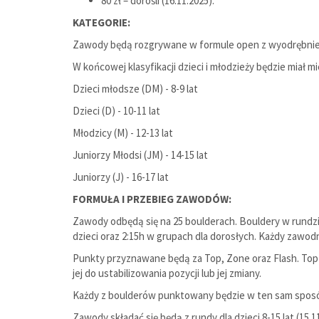
80 zł – dorośli (16.11.2025).
KATEGORIE:
Zawody będą rozgrywane w formule open z wyodrębnieni
W końcowej klasyfikacji dzieci i młodzieży będzie miał 
Dzieci młodsze (DM) - 8-9 lat
Dzieci (D) - 10-11 lat
Młodzicy (M) - 12-13 lat
Juniorzy Młodsi (JM) - 14-15 lat
Juniorzy (J) - 16-17 lat
FORMUŁA I PRZEBIEG ZAWODÓW:
Zawody odbędą się na 25 boulderach. Bouldery w rundzie
dzieci oraz 2:15h w grupach dla dorosłych. Każdy zawodn
Punkty przyznawane będą za Top, Zone oraz Flash. Top z
jej do ustabilizowania pozycji lub jej zmiany.
Każdy z boulderów punktowany będzie w ten sam sposób: 
Zawody składać się będą z rundy dla dzieci 8-15 lat (15.1