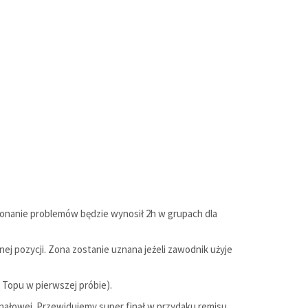
okonanie problemów będzie wynosił 2h w grupach dla
j pozycji. Zona zostanie uznana jeżeli zawodnik użyje
 Topu w pierwszej próbie).
i finałowej. Przewidujemy super finał w przydaku remisu