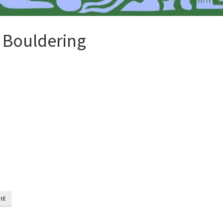
 Bouldering
IE