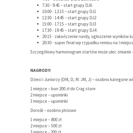
7:30 - 9:45 – start grupy DJ6
10:00 - 12:15 – start grupy DJ1
12:30 - 14:45 – start grupy DJ2
15:00 - 17:15 – start grupy DJ3
17:30 - 19:45 – start grupy DJ4
20:15 - zakończenie rundy, ogłoszenie wyników ka
20:30 - super finał wp rzypadku remisu na I miejs
Szczegółowy harmonogram startów może ulec zmianie – 
NAGRODY:
Dzieci i Juniorzy (DM, D, M. JM, J) – osobno kategorie 
1 miejsce – bon 200 zł do Crag store
2 miejsce – upominki
3 miejsce – upominki
Dorośli – osobno płciowe
1 miejsce – 800 zł
2 miejsce – 500 zł
3 miejsce - 200 zł