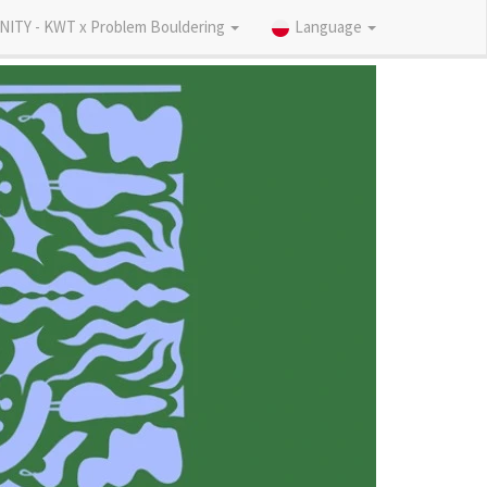
NITY - KWT x Problem Bouldering
Language