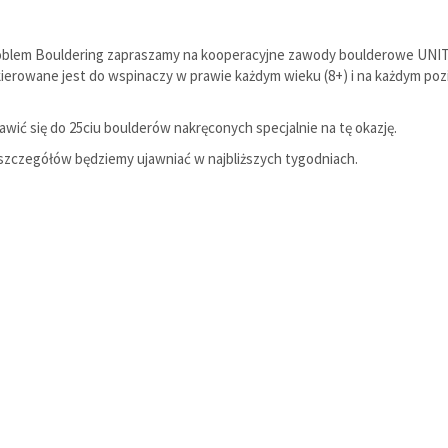
roblem Bouldering zapraszamy na kooperacyjne zawody boulderowe UNITY
ierowane jest do wspinaczy w prawie każdym wieku (8+) i na każdym poz
awić się do 25ciu boulderów nakręconych specjalnie na tę okazję.
 szczegółów będziemy ujawniać w najbliższych tygodniach.