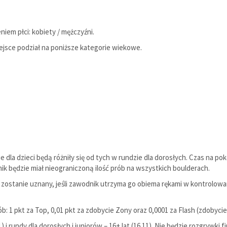
em płci: kobiety / mężczyźni.
miejsce podział na poniższe kategorie wiekowe.
 dla dzieci będą różniły się od tych w rundzie dla dorosłych. Czas na p
ik będzie miał nieograniczoną ilość prób na wszystkich boulderach.
ostanie uznany, jeśli zawodnik utrzyma go obiema rękami w kontrolowane
1 pkt za Top, 0,01 pkt za zdobycie Zony oraz 0,0001 za Flash (zdobycie
1) i rundy dla dorosłych i juniorów – 16+ lat (16.11). Nie będzie rozgrywk