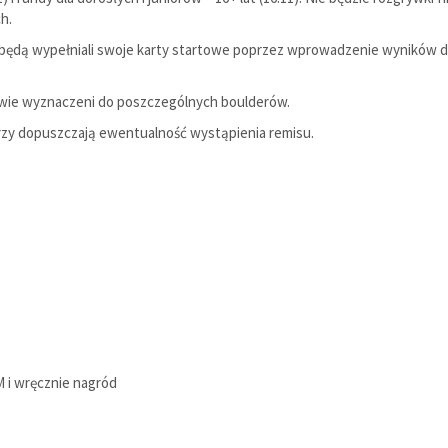
h.
i będą wypełniali swoje karty startowe poprzez wprowadzenie wyników 
owie wyznaczeni do poszczególnych boulderów.
rzy dopuszczają ewentualność wystąpienia remisu.
M i wręcznie nagród