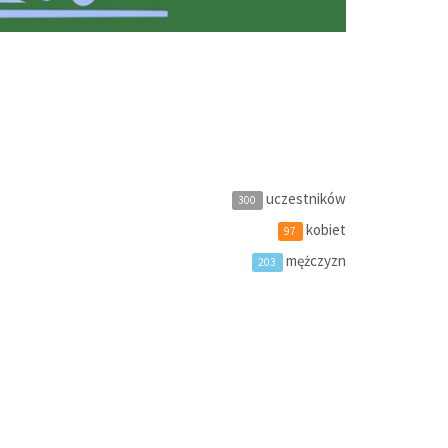
uczestników
300
kobiet
97
mężczyzn
203