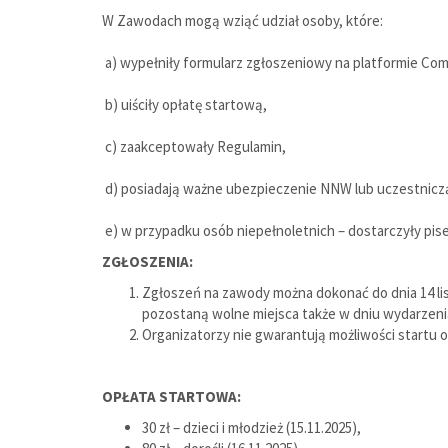
W Zawodach mogą wziąć udział osoby, które:
a) wypełniły formularz zgłoszeniowy na platformie Com
b) uiściły opłatę startową,
c) zaakceptowały Regulamin,
d) posiadają ważne ubezpieczenie NNW lub uczestnicz
e) w przypadku osób niepełnoletnich – dostarczyły pi
ZGŁOSZENIA:
Zgłoszeń na zawody można dokonać do dnia 14 li
pozostaną wolne miejsca także w dniu wydarzen
Organizatorzy nie gwarantują możliwości startu 
OPŁATA STARTOWA:
30 zł – dzieci i młodzież (15.11.2025),