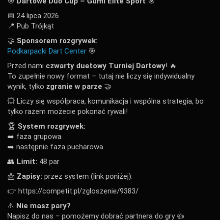
🎯
Dartowe Duo Cup – Gumi Elite Sport
🎯
📅 24 lipca 2026
📍 Pub Trójkąt
🤝 
Sponsorem rozgrywek:
Podkarpacki Dart Center
 🎯
Przed nami
czwarty duetowy Turniej Dartowy
! 🔥
To zupełnie nowy format – tutaj nie liczy się indywidualny
wynik, tylko
zgranie w parze
🤝
💥 Liczy się współpraca, komunikacja i wspólna strategia, bo
tylko razem możecie pokonać rywali!
🏆
System rozgrywek:
➡️ faza grupowa
➡️ następnie faza pucharowa
👥
Limit:
48 par
📩
Zapisy:
przez system (link poniżej):
👉
https://competit.pl/zgloszenie/9383/
⚠️
Nie masz pary?
Napisz do nas – pomożemy dobrać partnera do gry 👍