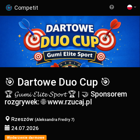
Competit
🎯 Dartowe Duo Cup 🎯
🏆 𝓖𝓾𝓶𝓲 𝓔𝓵𝓲𝓽𝓮 𝓢𝓹𝓸𝓻𝓽 🏆 | 🤝 Sponsorem
rozgrywek: 🌐 www.rzucaj.pl
Rzeszów
(Aleksandra Fredry 7)
24.07.2026
Wydarzenie darmowe