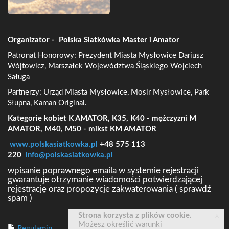
Organizator - Polska Siatkówka Master i Amator
Patronat Honorowy: Prezydent Miasta Mysłowice Dariusz
Wójtowicz, Marszałek Województwa Śląskiego Wojciech
Saługa
Partnerzy: Urząd Miasta Mysłowice, Mosir Mysłowice, Park
Słupna, Kaman Original.
Kategorie kobiet K AMATOR, K35, K40 - mężczyzni M
AMATOR, M40, M50 - mikst KM AMATOR
www.polskasiatkowka.pl
+48 575 113
220
info@polskasiatkowka.pl
wpisanie poprawnego emaila w systemie rejestracji
gwarantuje otrzymanie wiadomości potwierdzającej
rejestrację oraz propozycje zakwaterowania ( sprawdź
spam )
x
Strona korzysta z plików cookie.
Możesz określić warunki
Regulamin