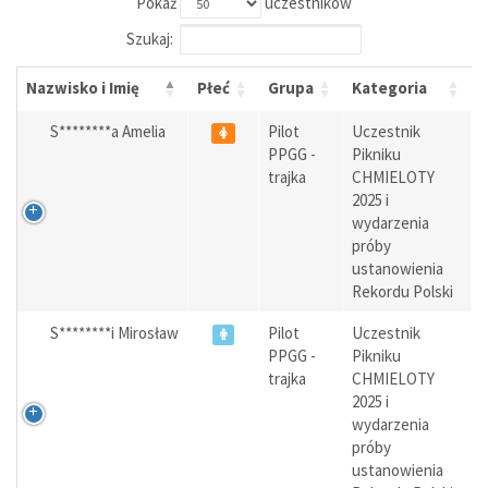
Pokaż
uczestników
Szukaj:
Nazwisko i Imię
Płeć
Grupa
Kategoria
S********a Amelia
Pilot
Uczestnik
PPGG -
Pikniku
trajka
CHMIELOTY
2025 i
wydarzenia
próby
ustanowienia
Rekordu Polski
S********i Mirosław
Pilot
Uczestnik
PPGG -
Pikniku
trajka
CHMIELOTY
2025 i
wydarzenia
próby
ustanowienia