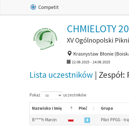
Competit
CHMIELOTY 202
XV Ogólnopolski Pikn
Krasnystaw Błonie (Boisk
22.08.2025 - 24.08.2025
Lista uczestników
| Zespół:
Pokaż
uczestników
Nazwisko i Imię
Płeć
Grupa
B****h Marcin
Pilot PPGG - tra