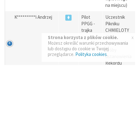
na miejscu)
K**********i Andrzej
Pilot
Uczestnik
PPGG -
Pikniku
trajka
CHMIELOTY
2025 i
x
Strona korzysta z plików cookie.
Możesz określić warunki przechowywania
wydarzenia
lub dostępu do cookie w Twojej
próby
przeglądarce.
Polityka cookies
.
ustanowienia
Rekordu
Polski
P******a Jarosław
Pilot PPG
Uczestnik
- plecak
Pikniku
CHMIELOTY
2025 i
wydarzenia
próby
ustanowienia
Rekordu
Polski