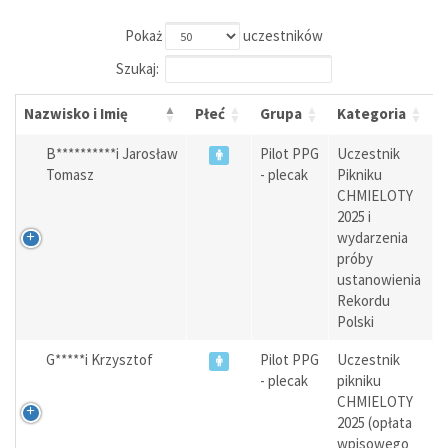
Pokaż
uczestników
Szukaj:
Nazwisko i Imię
Płeć
Grupa
Kategoria
B**********i Jarosław
Pilot PPG
Uczestnik
Tomasz
- plecak
Pikniku
CHMIELOTY
2025 i
wydarzenia
próby
ustanowienia
Rekordu
Polski
G*****i Krzysztof
Pilot PPG
Uczestnik
- plecak
pikniku
CHMIELOTY
2025 (opłata
wpisowego