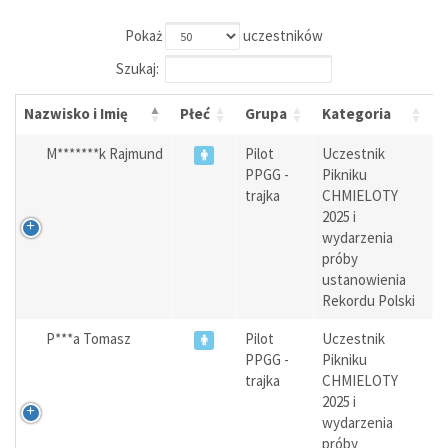
Pokaż
uczestników
Szukaj:
Nazwisko i Imię
Płeć
Grupa
Kategoria
M*******k Rajmund
Pilot
Uczestnik
PPGG -
Pikniku
trajka
CHMIELOTY
2025 i
wydarzenia
próby
ustanowienia
Rekordu Polski
P***a Tomasz
Pilot
Uczestnik
PPGG -
Pikniku
trajka
CHMIELOTY
2025 i
wydarzenia
próby